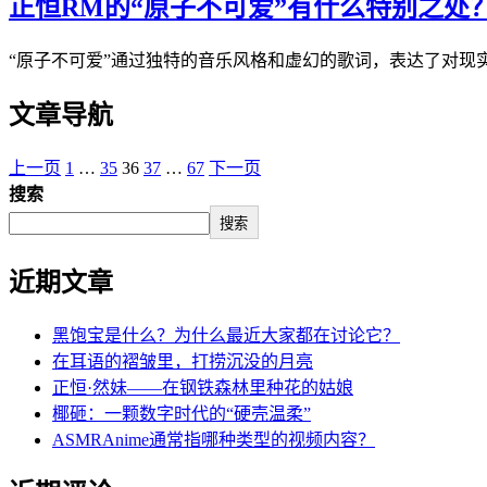
正恒RM的“原子不可爱”有什么特别之处？*
“原子不可爱”通过独特的音乐风格和虚幻的歌词，表达了对现
文章导航
上一页
1
…
35
36
37
…
67
下一页
搜索
搜索
近期文章
黑饱宝是什么？为什么最近大家都在讨论它？
在耳语的褶皱里，打捞沉没的月亮
正恒·然妹——在钢铁森林里种花的姑娘
椰砸：一颗数字时代的“硬壳温柔”
ASMRAnime通常指哪种类型的视频内容？