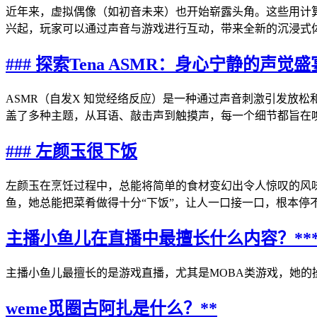
近年来，虚拟偶像（如初音未来）也开始崭露头角。这些用计
兴起，玩家可以通过声音与游戏进行互动，带来全新的沉浸式
### 探索Tena ASMR：身心宁静的声觉盛
ASMR（自发X 知觉经络反应）是一种通过声音刺激引发放松和
盖了多种主题，从耳语、敲击声到触摸声，每一个细节都旨在
### 左颜玉很下饭
左颜玉在烹饪过程中，总能将简单的食材变幻出令人惊叹的风
鱼，她总能把菜肴做得十分“下饭”，让人一口接一口，根本停
主播小鱼儿在直播中最擅长什么内容？***
主播小鱼儿最擅长的是游戏直播，尤其是MOBA类游戏，她的
weme觅圈古阿扎是什么？**