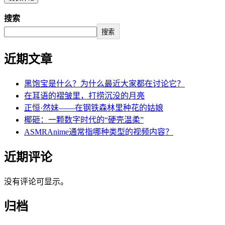
搜索
搜索
近期文章
黑饱宝是什么？为什么最近大家都在讨论它？
在耳语的褶皱里，打捞沉没的月亮
正恒·然妹——在钢铁森林里种花的姑娘
椰砸：一颗数字时代的“硬壳温柔”
ASMRAnime通常指哪种类型的视频内容？
近期评论
没有评论可显示。
归档