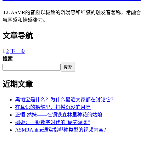
.LUASMR的音频以极致的沉浸感和细腻的触发音著称，常
氛围感和情感张力。
文章导航
1
2
下一页
搜索
搜索
近期文章
黑饱宝是什么？为什么最近大家都在讨论它？
在耳语的褶皱里，打捞沉没的月亮
正恒·然妹——在钢铁森林里种花的姑娘
椰砸：一颗数字时代的“硬壳温柔”
ASMRAnime通常指哪种类型的视频内容？