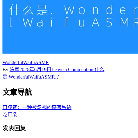
WonderfulWaifuASMR
By
陈军
2026年6月19日
Leave a Comment
on 什么
是.WonderfulWaifuASMR.？
文章导航
口腔音：一种被忽视的感官私语
吃耳朵
发表回复