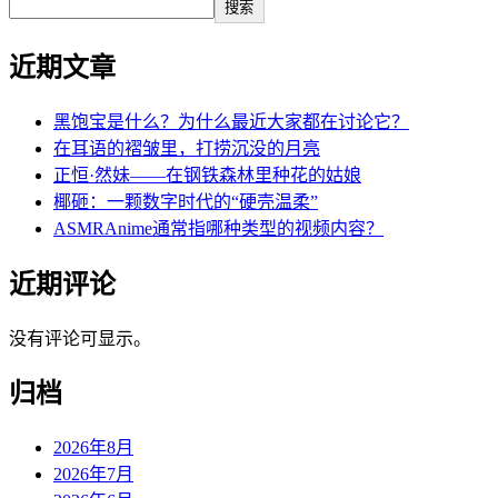
搜索
近期文章
黑饱宝是什么？为什么最近大家都在讨论它？
在耳语的褶皱里，打捞沉没的月亮
正恒·然妹——在钢铁森林里种花的姑娘
椰砸：一颗数字时代的“硬壳温柔”
ASMRAnime通常指哪种类型的视频内容？
近期评论
没有评论可显示。
归档
2026年8月
2026年7月