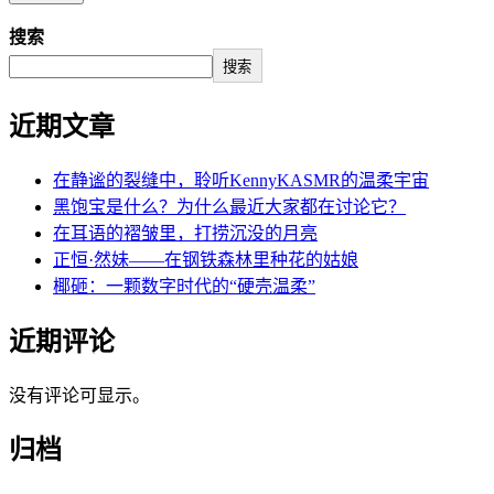
搜索
搜索
近期文章
在静谧的裂缝中，聆听KennyKASMR的温柔宇宙
黑饱宝是什么？为什么最近大家都在讨论它？
在耳语的褶皱里，打捞沉没的月亮
正恒·然妹——在钢铁森林里种花的姑娘
椰砸：一颗数字时代的“硬壳温柔”
近期评论
没有评论可显示。
归档