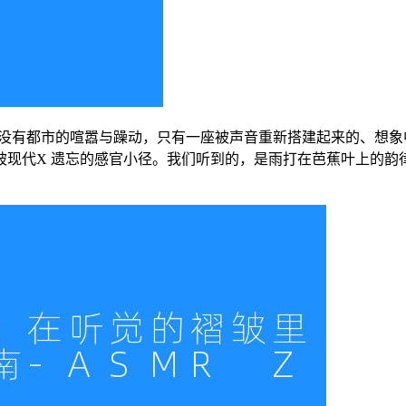
道里，没有都市的喧嚣与躁动，只有一座被声音重新搭建起来的、
被现代X 遗忘的感官小径。我们听到的，是雨打在芭蕉叶上的韵