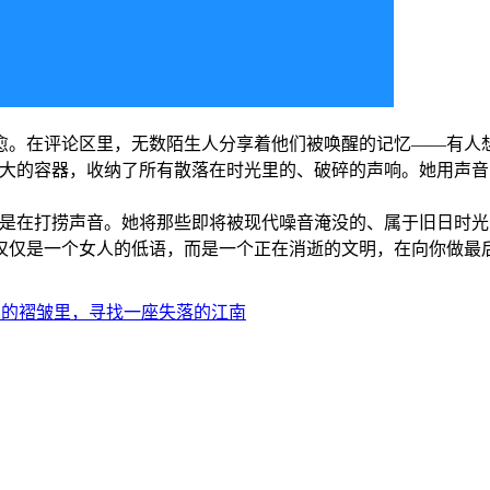
愈。在评论区里，无数陌生人分享着他们被唤醒的记忆——有人
一个巨大的容器，收纳了所有散落在时光里的、破碎的声响。她用
音，而是在打捞声音。她将那些即将被现代噪音淹没的、属于旧日
仅仅是一个女人的低语，而是一个正在消逝的文明，在向你做最
在听觉的褶皱里，寻找一座失落的江南