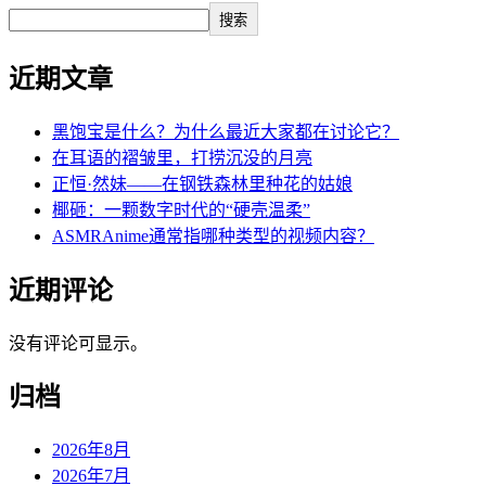
搜索
近期文章
黑饱宝是什么？为什么最近大家都在讨论它？
在耳语的褶皱里，打捞沉没的月亮
正恒·然妹——在钢铁森林里种花的姑娘
椰砸：一颗数字时代的“硬壳温柔”
ASMRAnime通常指哪种类型的视频内容？
近期评论
没有评论可显示。
归档
2026年8月
2026年7月