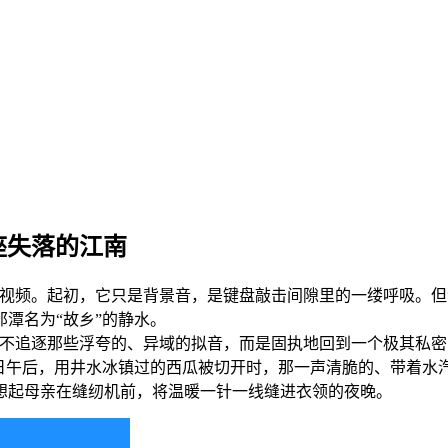
一座失落的江南
ng的视频。起初，它只是背景音，是键盘敲击间隙里的一缕呼吸
潭名为“故乡”的静水。
。她从不追逐那些浮夸的、异域的拟音，而是固执地回到一个极其
日午后，用井水冰镇过的西瓜被切开时，那一声清脆的、带着水汽
想起母亲在缝纫机前，将温暖一针一线缝进衣领的夜晚。