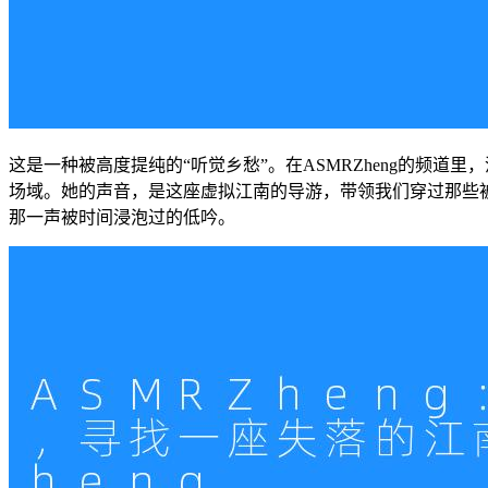
这是一种被高度提纯的“听觉乡愁”。在ASMRZheng的频
场域。她的声音，是这座虚拟江南的导游，带领我们穿过那些
那一声被时间浸泡过的低吟。