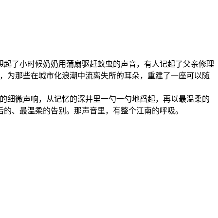
想起了小时候奶奶用蒲扇驱赶蚊虫的声音，有人记起了父亲修理
声音，为那些在城市化浪潮中流离失所的耳朵，重建了一座可以随
时光的细微声响，从记忆的深井里一勺一勺地舀起，再以最温柔的
后的、最温柔的告别。那声音里，有整个江南的呼吸。