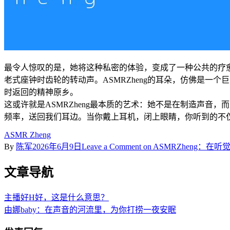
最令人惊叹的是，她将这种私密的体验，变成了一种公共的疗
老式座钟时齿轮的转动声。ASMRZheng的耳朵，仿佛是
时返回的精神原乡。
这或许就是ASMRZheng最本质的艺术：她不是在制造声
频率，送回我们耳边。当你戴上耳机，闭上眼睛，你听到的不
ASMR Zheng
By
陈军
2026年6月9日
Leave a Comment
on ASMRZheng：
文章导航
主播好H好，这是什么意思？
由娜baby：在声音的河流里，为你打捞一夜安眠