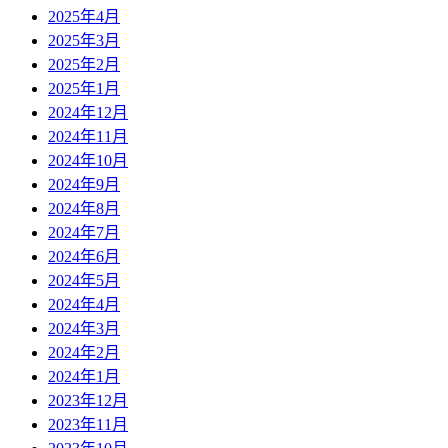
2025年4月
2025年3月
2025年2月
2025年1月
2024年12月
2024年11月
2024年10月
2024年9月
2024年8月
2024年7月
2024年6月
2024年5月
2024年4月
2024年3月
2024年2月
2024年1月
2023年12月
2023年11月