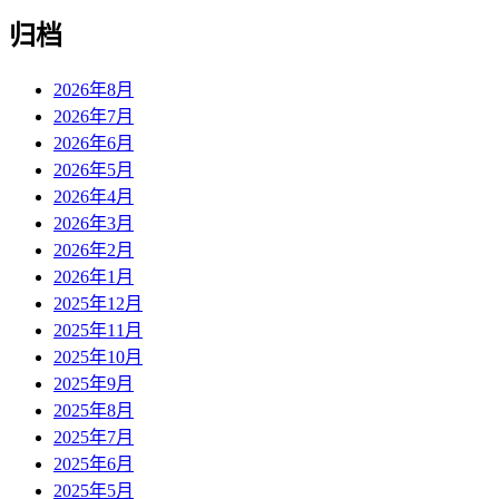
归档
2026年8月
2026年7月
2026年6月
2026年5月
2026年4月
2026年3月
2026年2月
2026年1月
2025年12月
2025年11月
2025年10月
2025年9月
2025年8月
2025年7月
2025年6月
2025年5月