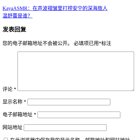
KayaASMR：在声波褶皱里打捞安宁的深海旅人
温舒蕾是谁？
发表回复
您的电子邮箱地址不会被公开。
必填项已用
*
标注
评论
*
显示名称
*
电子邮箱地址
*
网站地址