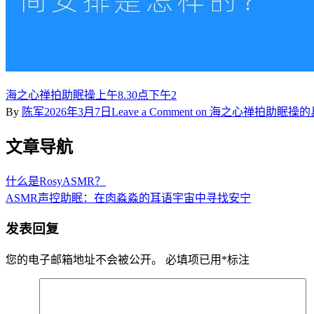
海之心禅拍助眠操上午8.30点下午2
By
陈军
2026年3月7日
Leave a Comment
on 海之心禅拍助眠操
文章导航
什么是RosyASMR？
ASMR声控助眠：在肉淼淼的耳语宇宙中寻找安宁
发表回复
您的电子邮箱地址不会被公开。
必填项已用
*
标注