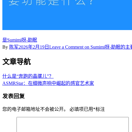
是Sumimi呀-助眠
By
陈军
2026年2月19日
Leave a Comment
on Sumimi呀-助眠
文章导航
什么是“奔跑的晶骡儿”？
ASMRStar：在细微声响中崛起的感官艺术家
发表回复
您的电子邮箱地址不会被公开。
必填项已用
*
标注