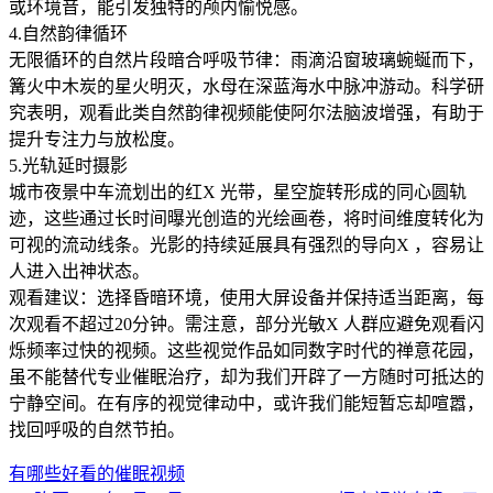
或环境音，能引发独特的颅内愉悦感。
4.自然韵律循环
无限循环的自然片段暗合呼吸节律：雨滴沿窗玻璃蜿蜒而下，
篝火中木炭的星火明灭，水母在深蓝海水中脉冲游动。科学研
究表明，观看此类自然韵律视频能使阿尔法脑波增强，有助于
提升专注力与放松度。
5.光轨延时摄影
城市夜景中车流划出的红X 光带，星空旋转形成的同心圆轨
迹，这些通过长时间曝光创造的光绘画卷，将时间维度转化为
可视的流动线条。光影的持续延展具有强烈的导向X ，容易让
人进入出神状态。
观看建议：选择昏暗环境，使用大屏设备并保持适当距离，每
次观看不超过20分钟。需注意，部分光敏X 人群应避免观看闪
烁频率过快的视频。这些视觉作品如同数字时代的禅意花园，
虽不能替代专业催眠治疗，却为我们开辟了一方随时可抵达的
宁静空间。在有序的视觉律动中，或许我们能短暂忘却喧嚣，
找回呼吸的自然节拍。
有哪些好看的催眠视频