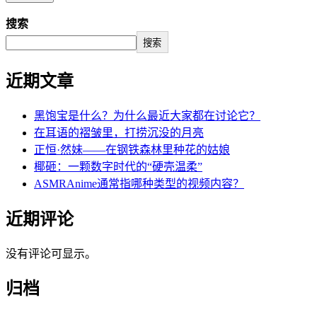
搜索
搜索
近期文章
黑饱宝是什么？为什么最近大家都在讨论它？
在耳语的褶皱里，打捞沉没的月亮
正恒·然妹——在钢铁森林里种花的姑娘
椰砸：一颗数字时代的“硬壳温柔”
ASMRAnime通常指哪种类型的视频内容？
近期评论
没有评论可显示。
归档