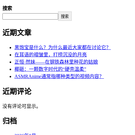
搜索
搜索
近期文章
黑饱宝是什么？为什么最近大家都在讨论它？
在耳语的褶皱里，打捞沉没的月亮
正恒·然妹——在钢铁森林里种花的姑娘
椰砸：一颗数字时代的“硬壳温柔”
ASMRAnime通常指哪种类型的视频内容？
近期评论
没有评论可显示。
归档