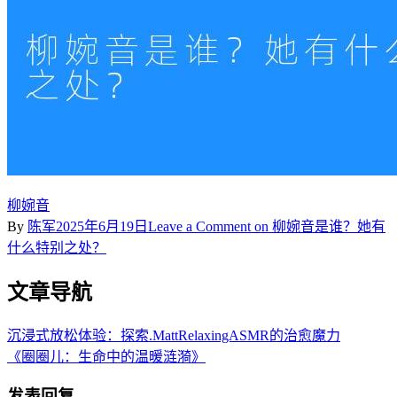
柳婉音
By
陈军
2025年6月19日
Leave a Comment
on 柳婉音是谁？她有
什么特别之处？
文章导航
沉浸式放松体验：探索.MattRelaxingASMR的治愈魔力
《圈圈儿：生命中的温暖涟漪》
发表回复