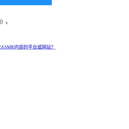
费）。
。
放ASMR内容的平台或网站？