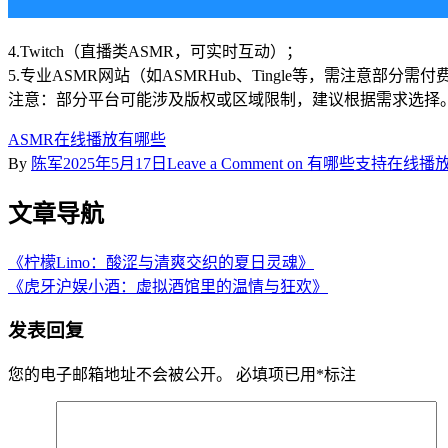
4.Twitch（直播类ASMR，可实时互动）；
5.专业ASMR网站（如ASMRHub、Tingle等，需注意部分需付
注意：部分平台可能涉及版权或区域限制，建议根据需求选择
ASMR在线播放有哪些
By
陈军
2025年5月17日
Leave a Comment
on 有哪些支持在线播
文章导航
《柠檬Limo：酸涩与清爽交织的夏日灵魂》
《虎牙沪娱小酒：虚拟酒馆里的温情与狂欢》
发表回复
您的电子邮箱地址不会被公开。
必填项已用
*
标注