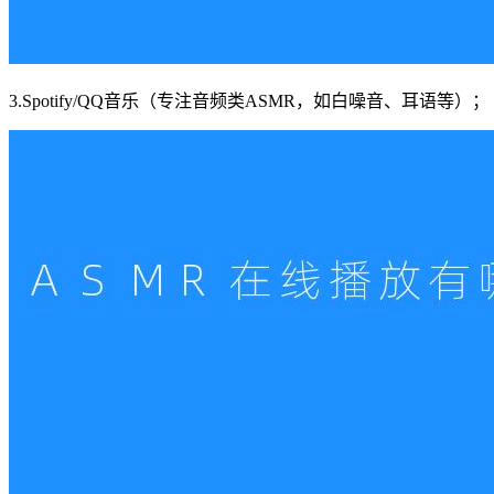
3.Spotify/QQ音乐（专注音频类ASMR，如白噪音、耳语等）；