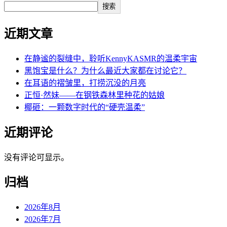
搜索
近期文章
在静谧的裂缝中，聆听KennyKASMR的温柔宇宙
黑饱宝是什么？为什么最近大家都在讨论它？
在耳语的褶皱里，打捞沉没的月亮
正恒·然妹——在钢铁森林里种花的姑娘
椰砸：一颗数字时代的“硬壳温柔”
近期评论
没有评论可显示。
归档
2026年8月
2026年7月