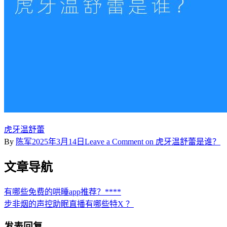
虎牙温舒蕾
By
陈军
2025年3月14日
Leave a Comment
on 虎牙温舒蕾是谁？
文章导航
有哪些免费的哄睡app推荐？****
步非烟的声控助眠直播有哪些特X ？
发表回复