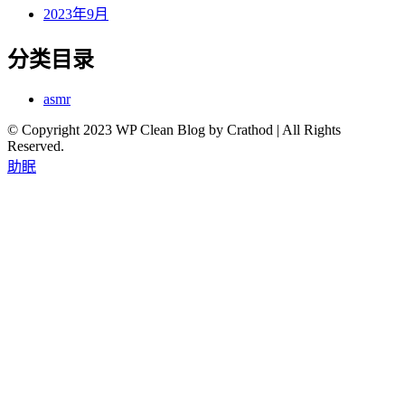
2023年9月
分类目录
asmr
© Copyright 2023 WP Clean Blog by Crathod | All Rights
Reserved.
助眠