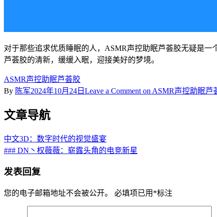
对于那些追求优质睡眠的人，ASMR声控助眠芦荟胶无疑是一
芦荟胶的清新，缓缓入眠，迎接美好的梦境。
ASMR声控助眠芦荟胶
By
陈军
2024年10月24日
Leave a Comment
on ASMR声控助眠
文章导航
中文3D：数字时代的视觉盛宴
### DN丶权薇薇：崭露头角的电竞新星
发表回复
您的电子邮箱地址不会被公开。
必填项已用
*
标注