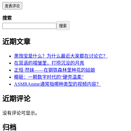
搜索
搜索
近期文章
黑饱宝是什么？为什么最近大家都在讨论它？
在耳语的褶皱里，打捞沉没的月亮
正恒·然妹——在钢铁森林里种花的姑娘
椰砸：一颗数字时代的“硬壳温柔”
ASMRAnime通常指哪种类型的视频内容？
近期评论
没有评论可显示。
归档