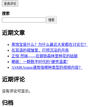
搜索
搜索
近期文章
黑饱宝是什么？为什么最近大家都在讨论它？
在耳语的褶皱里，打捞沉没的月亮
正恒·然妹——在钢铁森林里种花的姑娘
椰砸：一颗数字时代的“硬壳温柔”
ASMRAnime通常指哪种类型的视频内容？
近期评论
没有评论可显示。
归档