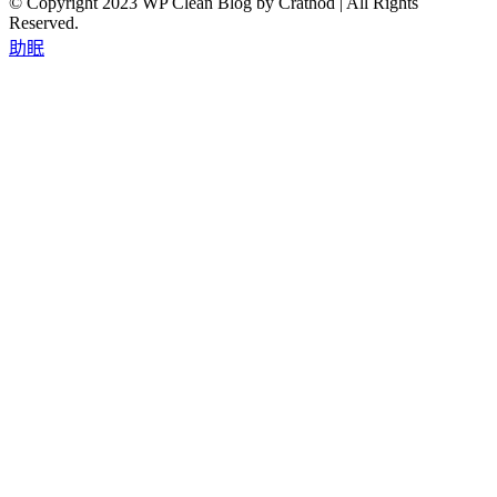
© Copyright 2023 WP Clean Blog by Crathod | All Rights
Reserved.
助眠