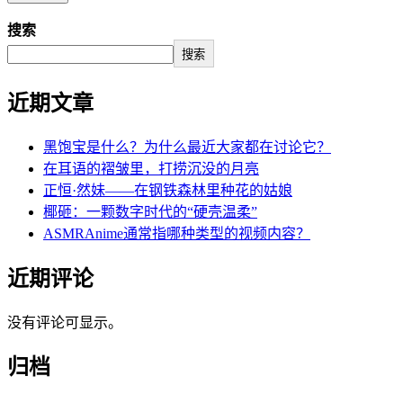
搜索
搜索
近期文章
黑饱宝是什么？为什么最近大家都在讨论它？
在耳语的褶皱里，打捞沉没的月亮
正恒·然妹——在钢铁森林里种花的姑娘
椰砸：一颗数字时代的“硬壳温柔”
ASMRAnime通常指哪种类型的视频内容？
近期评论
没有评论可显示。
归档