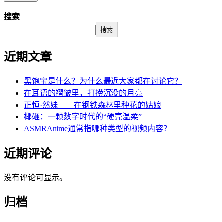
搜索
搜索
近期文章
黑饱宝是什么？为什么最近大家都在讨论它？
在耳语的褶皱里，打捞沉没的月亮
正恒·然妹——在钢铁森林里种花的姑娘
椰砸：一颗数字时代的“硬壳温柔”
ASMRAnime通常指哪种类型的视频内容？
近期评论
没有评论可显示。
归档