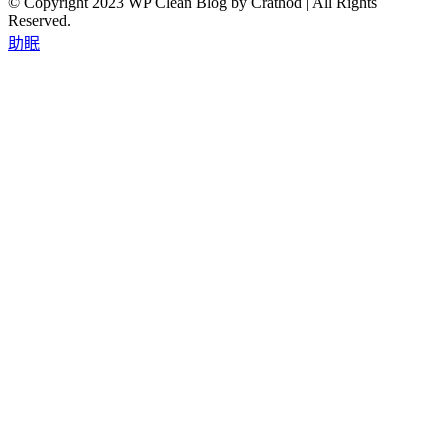
© Copyright 2023 WP Clean Blog by Crathod | All Rights
Reserved.
助眠