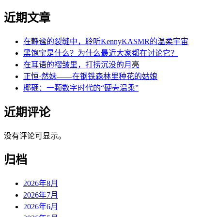
近期文章
在静谧的裂缝中，聆听KennyKASMR的温柔宇宙
黑饱宝是什么？为什么最近大家都在讨论它？
在耳语的褶皱里，打捞沉没的月亮
正恒·然妹——在钢铁森林里种花的姑娘
椰砸：一颗数字时代的“硬壳温柔”
近期评论
没有评论可显示。
归档
2026年8月
2026年7月
2026年6月