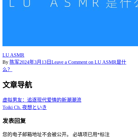
LU ASMR
By
陈军
2024年3月13日
Leave a Comment
on LU ASMR是什
么？
文章导航
虚拟男友：追逐现代爱情的新潮潮流
Toiki Ch. 夜想といき
发表回复
您的电子邮箱地址不会被公开。
必填项已用
*
标注