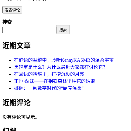
搜索
搜索
近期文章
在静谧的裂缝中，聆听KennyKASMR的温柔宇宙
黑饱宝是什么？为什么最近大家都在讨论它？
在耳语的褶皱里，打捞沉没的月亮
正恒·然妹——在钢铁森林里种花的姑娘
椰砸：一颗数字时代的“硬壳温柔”
近期评论
没有评论可显示。