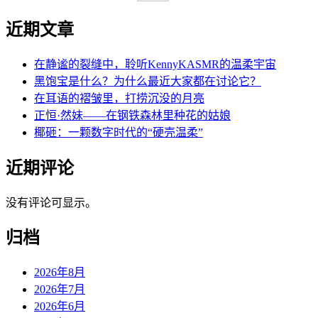
近期文章
在静谧的裂缝中，聆听KennyKASMR的温柔宇宙
黑饱宝是什么？为什么最近大家都在讨论它？
在耳语的褶皱里，打捞沉没的月亮
正恒·然妹——在钢铁森林里种花的姑娘
椰砸：一颗数字时代的“硬壳温柔”
近期评论
没有评论可显示。
归档
2026年8月
2026年7月
2026年6月