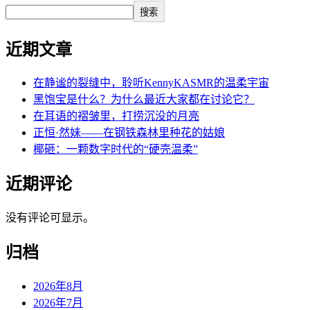
搜索
近期文章
在静谧的裂缝中，聆听KennyKASMR的温柔宇宙
黑饱宝是什么？为什么最近大家都在讨论它？
在耳语的褶皱里，打捞沉没的月亮
正恒·然妹——在钢铁森林里种花的姑娘
椰砸：一颗数字时代的“硬壳温柔”
近期评论
没有评论可显示。
归档
2026年8月
2026年7月