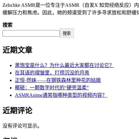
Zelschke ASMR是一位专注于ASMR（自发X 知觉
缓解压力和焦虑。因此，她的频道受到了许多寻求放松和舒缓体
搜索
搜索
近期文章
黑饱宝是什么？为什么最近大家都在讨论它？
在耳语的褶皱里，打捞沉没的月亮
正恒·然妹——在钢铁森林里种花的姑娘
椰砸：一颗数字时代的“硬壳温柔”
ASMRAnime通常指哪种类型的视频内容？
近期评论
没有评论可显示。