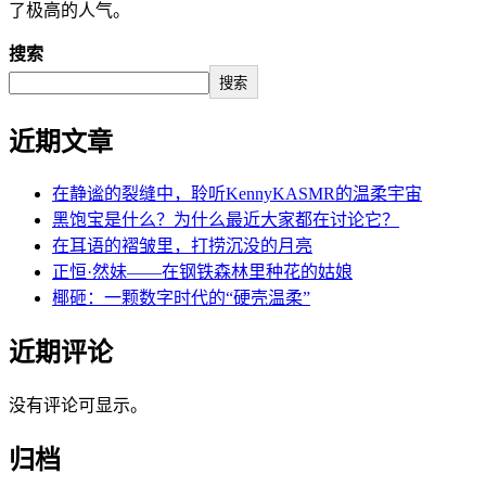
了极高的人气。
搜索
搜索
近期文章
在静谧的裂缝中，聆听KennyKASMR的温柔宇宙
黑饱宝是什么？为什么最近大家都在讨论它？
在耳语的褶皱里，打捞沉没的月亮
正恒·然妹——在钢铁森林里种花的姑娘
椰砸：一颗数字时代的“硬壳温柔”
近期评论
没有评论可显示。
归档