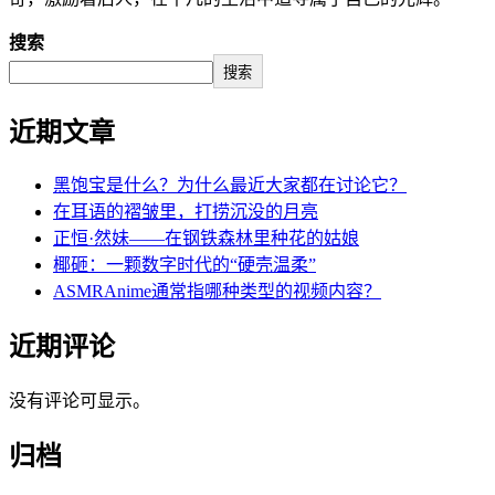
搜索
搜索
近期文章
黑饱宝是什么？为什么最近大家都在讨论它？
在耳语的褶皱里，打捞沉没的月亮
正恒·然妹——在钢铁森林里种花的姑娘
椰砸：一颗数字时代的“硬壳温柔”
ASMRAnime通常指哪种类型的视频内容？
近期评论
没有评论可显示。
归档