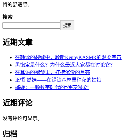
特的舒适感。
搜索
搜索
近期文章
在静谧的裂缝中，聆听KennyKASMR的温柔宇宙
黑饱宝是什么？为什么最近大家都在讨论它？
在耳语的褶皱里，打捞沉没的月亮
正恒·然妹——在钢铁森林里种花的姑娘
椰砸：一颗数字时代的“硬壳温柔”
近期评论
没有评论可显示。
归档