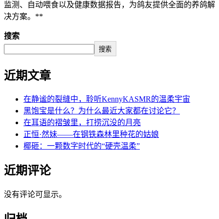
监测、自动喂食以及健康数据报告，为鸽友提供全面的养鸽解
决方案。**
搜索
搜索
近期文章
在静谧的裂缝中，聆听KennyKASMR的温柔宇宙
黑饱宝是什么？为什么最近大家都在讨论它？
在耳语的褶皱里，打捞沉没的月亮
正恒·然妹——在钢铁森林里种花的姑娘
椰砸：一颗数字时代的“硬壳温柔”
近期评论
没有评论可显示。