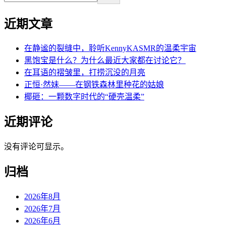
近期文章
在静谧的裂缝中，聆听KennyKASMR的温柔宇宙
黑饱宝是什么？为什么最近大家都在讨论它？
在耳语的褶皱里，打捞沉没的月亮
正恒·然妹——在钢铁森林里种花的姑娘
椰砸：一颗数字时代的“硬壳温柔”
近期评论
没有评论可显示。
归档
2026年8月
2026年7月
2026年6月