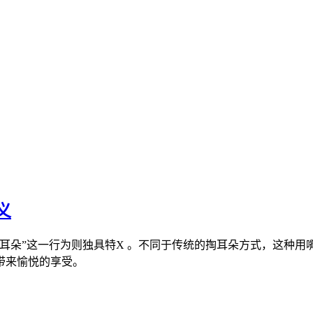
义
耳朵”这一行为则独具特X 。不同于传统的掏耳朵方式，这种
带来愉悦的享受。