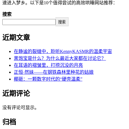
速进入梦乡。以下是10个值得尝试的高效哄睡网站推荐：
搜索
搜索
近期文章
在静谧的裂缝中，聆听KennyKASMR的温柔宇宙
黑饱宝是什么？为什么最近大家都在讨论它？
在耳语的褶皱里，打捞沉没的月亮
正恒·然妹——在钢铁森林里种花的姑娘
椰砸：一颗数字时代的“硬壳温柔”
近期评论
没有评论可显示。
归档