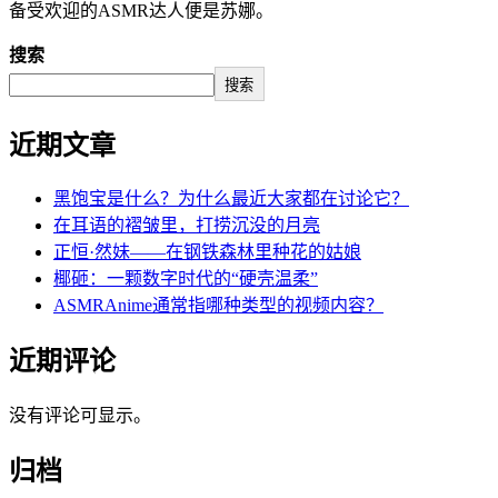
备受欢迎的ASMR达人便是苏娜。
搜索
搜索
近期文章
黑饱宝是什么？为什么最近大家都在讨论它？
在耳语的褶皱里，打捞沉没的月亮
正恒·然妹——在钢铁森林里种花的姑娘
椰砸：一颗数字时代的“硬壳温柔”
ASMRAnime通常指哪种类型的视频内容？
近期评论
没有评论可显示。
归档